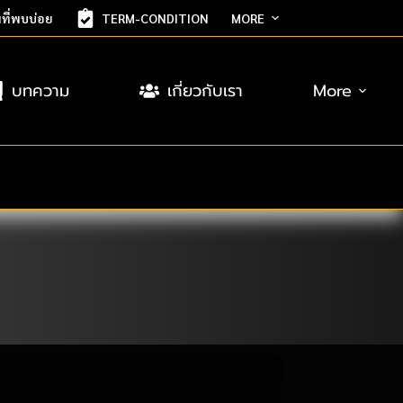
ที่พบบ่อย
TERM-CONDITION
MORE
บทความ
เกี่ยวกับเรา
More