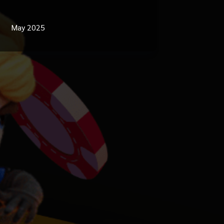
May 2025