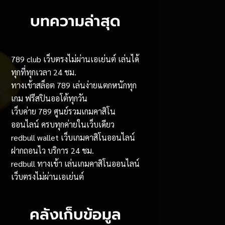
บทความล่าสุด
789 club เว็บตรงไม่ผ่านเอเย่นต์ เล่นได้
ทุกที่ทุกเวลา 24 ชม.
ทางเข้าสล็อต 789 เล่นง่ายแตกหนักทุก
เกม ฟรีสปินออโต้ทุกวัน
เว็บค่าย 789 ศูนย์รวมเกมคาสิโน
ออนไลน์ ครบทุกค่ายในเว็บเดียว
redbull wallet เว็บเกมคาสิโนออนไลน์
ฝากถอนไว บริการ 24 ชม.
redbull ทางเข้า เล่นเกมคาสิโนออนไลน์
เว็บตรงไม่ผ่านเอเย่นต์
คลังเก็บข้อมูล