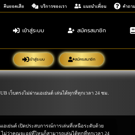
คืนยอดเสีย
บริการของเรา
แนะนำเพื่อน
คำถาม
เข้าสู่ระบบ
สมัครสมาชิก
เข้าสู่ระบบ
สมัครสมาชิก
UB เว็บตรงไม่ผ่านเอเย่นต์ เล่นได้ทุกที่ทุกเวลา 24 ชม.
เย่นต์ เปิดประสบการณ์การเล่นที่เหนือระดับด้วย
ม่ว่าคุณจะอยู่ที่ไหนก็สามารถเล่นได้ทุกที่ทุกเวลา 24