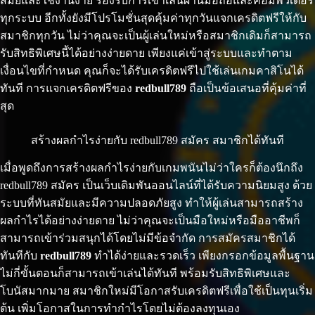
สมัยและใช้งานง่าย รองรับการเข้าเล่นผ่านมือถือและคอมพิวเตอร์
ทุกระบบ อีกทั้งยังมีโปรโมชั่นสุดคุ้มค่าทุกวันแจกเครดิตฟรีให้กับ
สมาชิกทุกวัน ไม่ว่าคุณจะเป็นผู้เล่นใหม่หรือสมาชิกเดิมก็สามารถ
รับสิทธิพิเศษนี้ได้อย่างง่ายดาย เพียงแค่เข้าสู่ระบบและทำตาม
เงื่อนไขที่กำหนด คุณก็จะได้รับเครดิตฟรีไปใช้เล่นเกมคาสิโนได้
ทันที การแจกเครดิตฟรีของ
redbull789
ถือเป็นข้อเสนอที่คุ้มค่าที่
สุด
สร้างผลกำไรง่ายกับ redbull789 สมัคร สมาชิกได้ทันที
เมื่อพูดถึงการสร้างผลกำไรง่ายกับเกมพนันไม่ว่าใครก็ต้องนึกถึง
redbull789 สมัคร เป็นเว็บเดิมพันออนไลน์ที่ได้รับความนิยมสูง ด้วย
ระบบที่ทันสมัยและมีความปลอดภัยสูง ทำให้ผู้เล่นสามารถสร้าง
ผลกำไรได้อย่างง่ายดาย ไม่ว่าคุณจะเป็นมือใหม่หรือมืออาชีพก็
สามารถเข้าร่วมสนุกได้โดยไม่มีข้อจำกัด การสมัครสมาชิกได้
ทันทีกับ
redbull789
ทำได้ง่ายและรวดเร็ว เพียงกรอกข้อมูลพื้นฐาน
ไม่กี่ขั้นตอนก็สามารถเข้าเล่นได้ทันที พร้อมรับสิทธิพิเศษและ
โบนัสมากมาย สมาชิกใหม่มีโอกาสรับเครดิตฟรีเพื่อใช้เป็นทุนเริ่ม
ต้น เพิ่มโอกาสในการทำกำไรโดยไม่ต้องลงทุนเอง